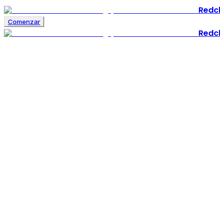
Redcl
Comenzar
Redcl