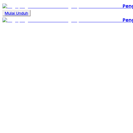
Pen
Mulai Unduh
Pen